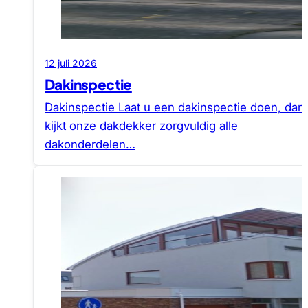
12 juli 2026
Dakinspectie
Dakinspectie Laat u een dakinspectie doen, dan
kijkt onze dakdekker zorgvuldig alle
dakonderdelen…