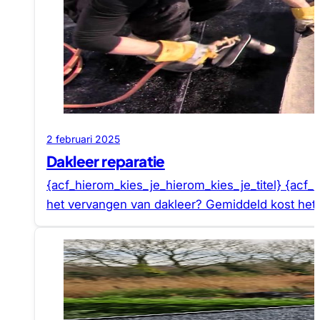
2 februari 2025
Dakleer reparatie
{acf_hierom_kies_je_hierom_kies_je_titel} {acf_
het vervangen van dakleer? Gemiddeld kost he