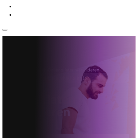
Voor bedrijven
Klantenservice
Home
›
Sloopbedrijf
›
Behang laten verwijderen
Da's altijd slim!
Behang laten
verwijderen