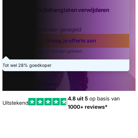
Vind de beste Behang laten verwijderen
offertes
Binnen 20 seconden geregeld
Vraag je offerte aan
Laatste aanvraag - 3 minuten geleden
Tot wel 28% goedkoper
4.8 uit 5
op basis van
Uitstekend
1000+ reviews*