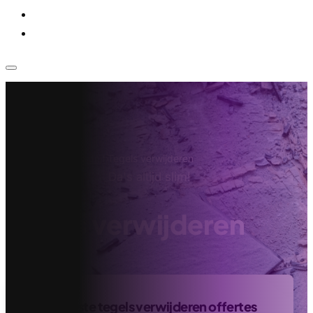
Voor bedrijven
Klantenservice
Home
›
Sloopbedrijf
›
Tegels verwijderen
Da's altijd slim!
Tegels verwijderen
Vind de beste tegels verwijderen offertes