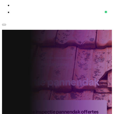
Voor bedrijven
Klantenservice
Home
›
Dakdekker
›
Inspectie pannendak
Da's altijd slim!
Inspectie pannendak
Vind de beste inspectie pannendak offertes