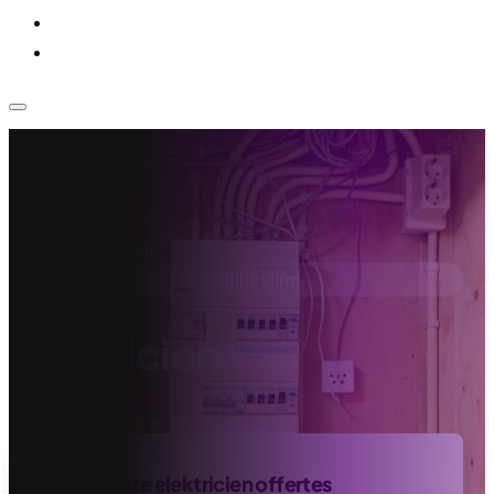
Voor bedrijven
Klantenservice
Home
›
Elektricien
Da's altijd slim!
Elektricien
Vind de beste elektricien offertes