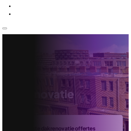
Voor bedrijven
Klantenservice
Home
›
Dakdekker
›
Dakrenovatie
Da's altijd slim!
Dakrenovatie
Vind de beste dakrenovatie offertes