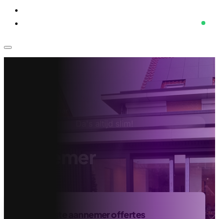
Voor bedrijven
Klantenservice
Home
›
Aannemer
Da's altijd slim!
Aannemer
Vind de beste aannemer offertes