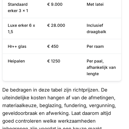
Standaard
€ 9.000
Met latei
erker 3 x 1
Luxe erker 6 x
€ 28.000
Inclusief
1,5
draagbalk
Hr++ glas
€ 450
Per raam
Heipalen
€ 1250
Per paal,
afhankelijk van
lengte
De bedragen in deze tabel zijn richtprijzen. De
uiteindelijke kosten hangen af van de afmetingen,
materiaalkeuze, beglazing, fundering, vergunning,
geveldoorbraak en afwerking. Laat daarom altijd
goed controleren welke werkzaamheden
inbegrepen zijn voordat je een keuze maakt.