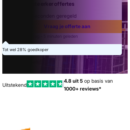
Vind de beste erker offertes
Binnen 20 seconden geregeld
Vraag je offerte aan
Laatste aanvraag - 5 minuten geleden
Tot wel 28% goedkoper
4.8 uit 5
op basis van
Uitstekend
1000+ reviews*