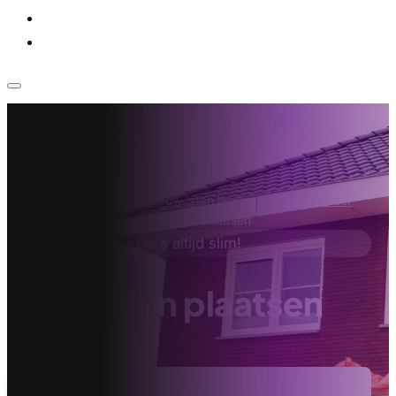
Voor bedrijven
Klantenservice
Home
›
Aannemer
›
Aanbouw laten bouwen betekent meer
ruimte in je eigen huis
›
Erker laten plaatsen
Da's altijd slim!
Erker laten plaatsen