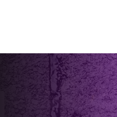
Home
›
Dakdekker
›
Dakbedekking plat dak
›
Dakle
Da's altijd