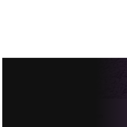
Vind de beste dakleer vervangen
offertes