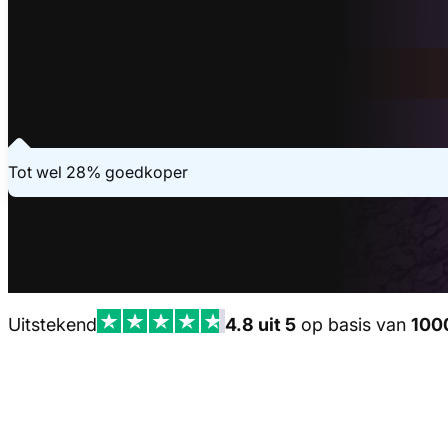
Binnen 20 seconden geregeld
Vraag je offerte aan
Laatste aanvraag - 13 minuten geleden
Tot wel 28% goedkoper
Uitstekend
4.8 uit 5
op basis van
100