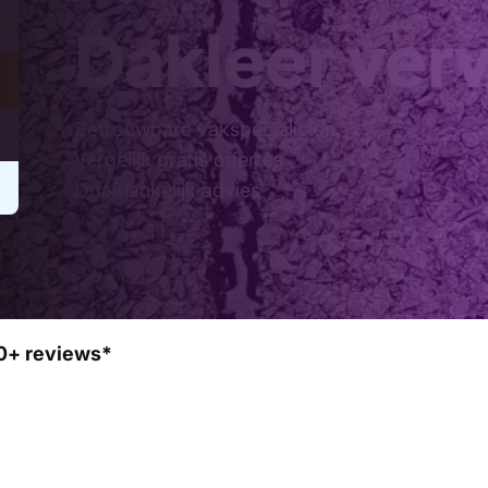
Dakleer ver
Betrouwbare vakspecialisten
Vergelijk gratis offertes
Onafhankelijk advies
0+ reviews*