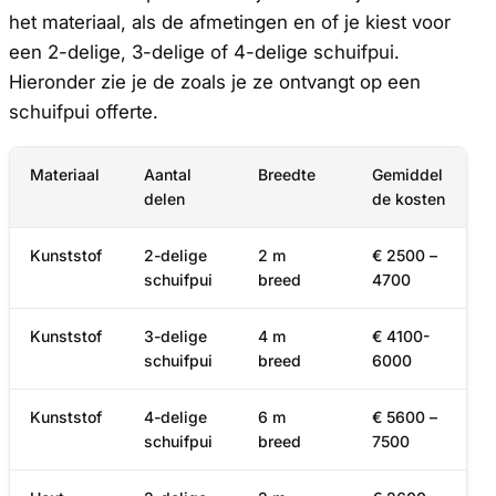
het materiaal, als de afmetingen en of je kiest voor
een 2-delige, 3-delige of 4-delige schuifpui.
Hieronder zie je de zoals je ze ontvangt op een
schuifpui offerte.
Materiaal
Aantal
Breedte
Gemiddel
delen
de kosten
Kunststof
2-delige
2 m
€ 2500 –
schuifpui
breed
4700
Kunststof
3-delige
4 m
€ 4100-
schuifpui
breed
6000
Kunststof
4-delige
6 m
€ 5600 –
schuifpui
breed
7500