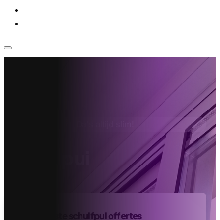
Voor bedrijven
Klantenservice
Home
›
Schuifpui
Da's altijd slim!
Schuifpui
Vind de beste schuifpui offertes