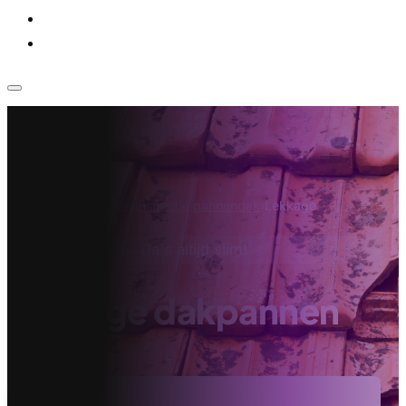
Voor bedrijven
Klantenservice
Home
›
Dakdekker
›
Inspectie pannendak
›
Lekkage
dakpannen
Da's altijd slim!
Lekkage dakpannen