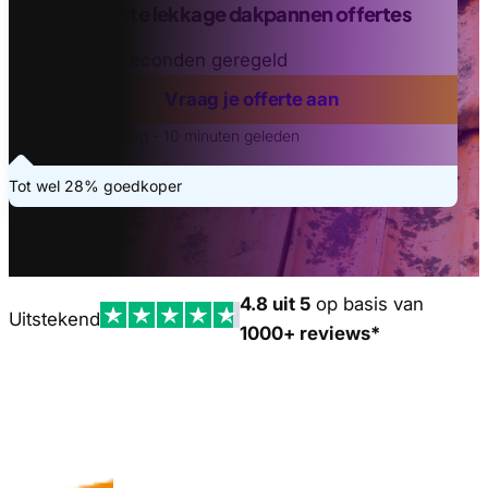
Vind de beste lekkage dakpannen offertes
Binnen 20 seconden geregeld
Vraag je offerte aan
Laatste aanvraag - 10 minuten geleden
Tot wel 28% goedkoper
4.8 uit 5
op basis van
Uitstekend
1000+ reviews*