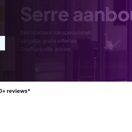
Serre aanb
Betrouwbare vakspecialisten
Vergelijk gratis offertes
Onafhankelijk advies
0+ reviews*