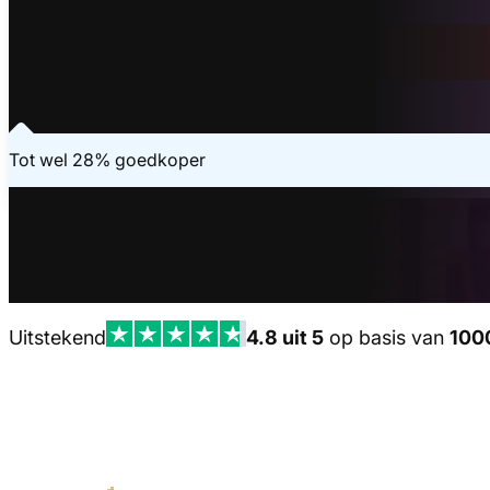
Binnen 20 seconden geregeld
Vraag je offerte aan
Laatste aanvraag - 1 minuten geleden
Tot wel 28% goedkoper
Uitstekend
4.8 uit 5
op basis van
100