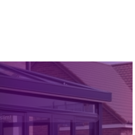
 slim!