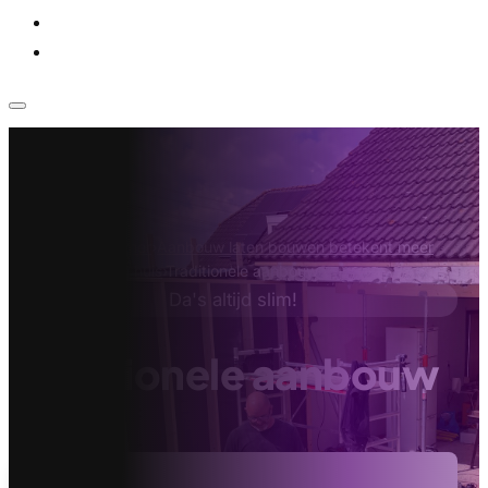
Voor bedrijven
Klantenservice
Home
›
Aannemer
›
Aanbouw laten bouwen betekent meer
ruimte in je eigen huis
›
Traditionele aanbouw
Da's altijd slim!
Traditionele aanbouw