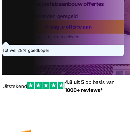
Vind de beste prefab aanbouw offertes
Binnen 20 seconden geregeld
Vraag je offerte aan
Laatste aanvraag - 2 minuten geleden
Tot wel 28% goedkoper
4.8 uit 5
op basis van
Uitstekend
1000+ reviews*