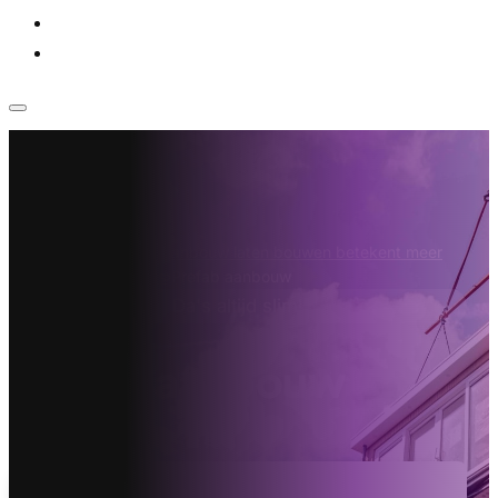
Voor bedrijven
Klantenservice
Home
›
Aannemer
›
Aanbouw laten bouwen betekent meer
ruimte in je eigen huis
›
Prefab aanbouw
Da's altijd slim!
Prefab aanbouw