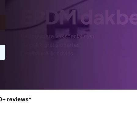
EPDM dakbe
Betrouwbare vakspecialisten
Vergelijk gratis offertes
Onafhankelijk advies
0+ reviews*