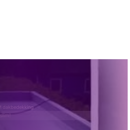
 dakbedekking
 slim!