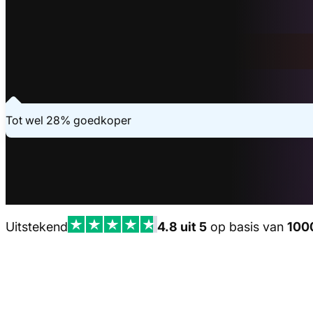
Binnen 20 seconden geregeld
Vraag je offerte aan
Laatste aanvraag - 2 minuten geleden
Tot wel 28% goedkoper
Uitstekend
4.8 uit 5
op basis van
100