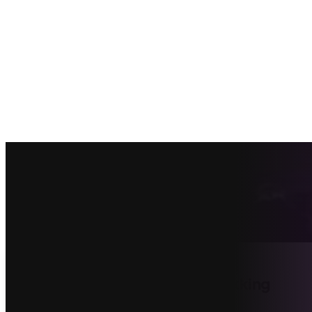
Vind de beste epdm dakbedekking
offertes