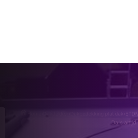
Home
›
Dakdekker
›
Dakbedekking plat dak
›
EPDM
Da's altijd