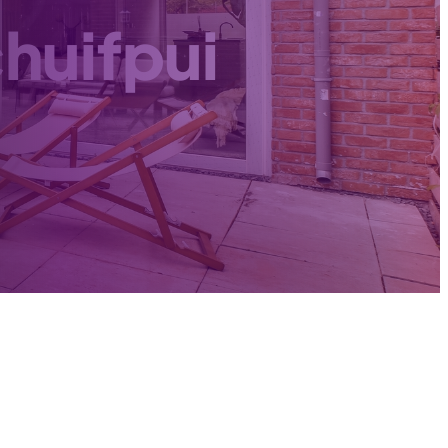
huifpui