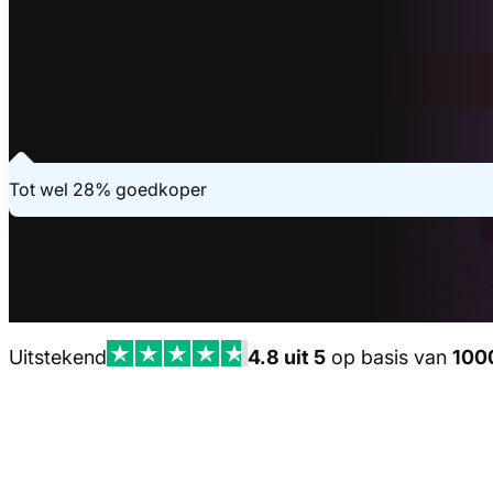
Binnen 20 seconden geregeld
Vraag je offerte aan
Laatste aanvraag - 5 minuten geleden
Tot wel 28% goedkoper
Uitstekend
4.8 uit 5
op basis van
100