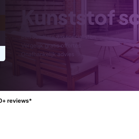
Kunststof sc
Betrouwbare vakspecialisten
Vergelijk gratis offertes
Onafhankelijk advies
0+ reviews*