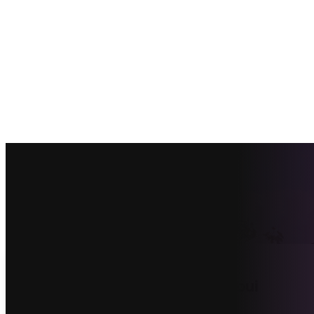
Vind de beste kunststof schuifpui
offertes