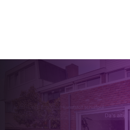
Home
›
Schuifpui
›
Kunststof schuifpui
Da's altijd