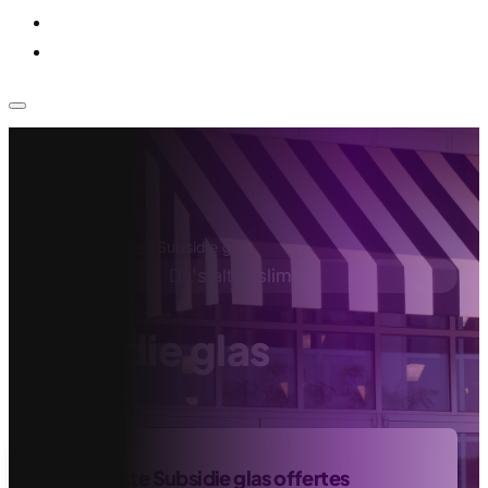
Voor bedrijven
Klantenservice
Home
›
Glaszetter
›
Subsidie glas
Da's altijd slim!
Subsidie glas
Vind de beste Subsidie glas offertes