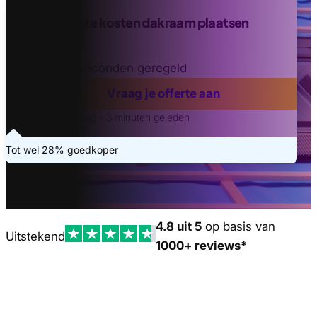
Vind de beste kosten dakraam plaatsen
offertes
Binnen 20 seconden geregeld
Vraag je offerte aan
Laatste aanvraag - 3 minuten geleden
Tot wel 28% goedkoper
4.8 uit 5
op basis van
Uitstekend
1000+ reviews*