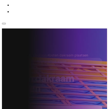
Voor bedrijven
Klantenservice
Home
›
Dakraam plaatsen
›
Kosten dakraam plaatsen
Da's altijd slim!
Kosten dakraam
plaatsen