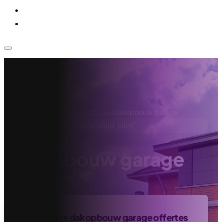
Voor bedrijven
Klantenservice
Home
›
Aannemer
›
Dakopbouw
›
Dakopbouw garage
Da's altijd slim!
Dakopbouw garage
Vind de beste dakopbouw garage offertes