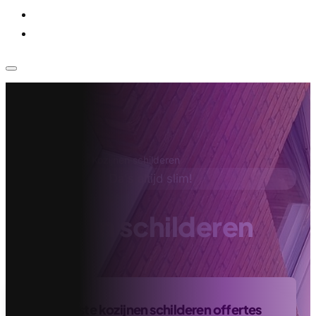
Voor bedrijven
Klantenservice
Home
›
Schilder
›
Kozijnen schilderen
Da's altijd slim!
Kozijnen schilderen
Vind de beste kozijnen schilderen offertes