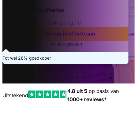
Vind de beste offertes
Binnen 20 seconden geregeld
Vraag je offerte aan
Laatste aanvraag - 9 minuten geleden
Tot wel 28% goedkoper
4.8 uit 5
op basis van
Uitstekend
1000+ reviews*