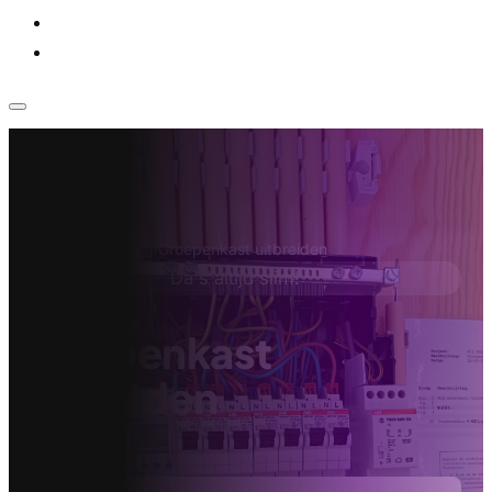
Voor bedrijven
Klantenservice
Home
›
Elektricien
›
Groepenkast uitbreiden
Da's altijd slim!
Groepenkast
uitbreiden