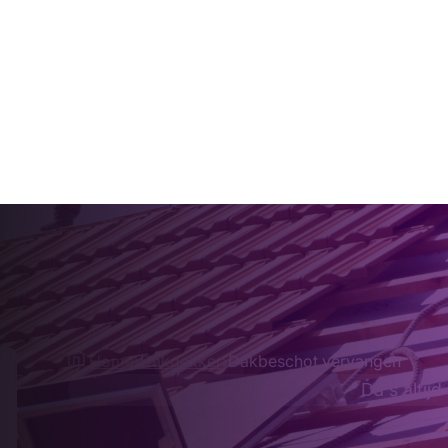
Home
›
Dakdekker
›
Dakbeschot vervangen
Da's altijd