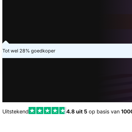
Binnen 20 seconden geregeld
Vraag je offerte aan
Laatste aanvraag - 6 minuten geleden
Tot wel 28% goedkoper
Uitstekend
4.8 uit 5
op basis van
100