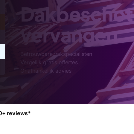
Dakbeschot
vervangen
Betrouwbare vakspecialisten
Vergelijk gratis offertes
Onafhankelijk advies
0+ reviews*