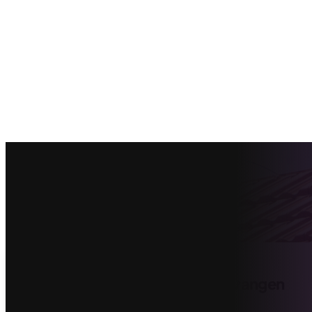
Vind de beste dakbeschot vervangen
offertes