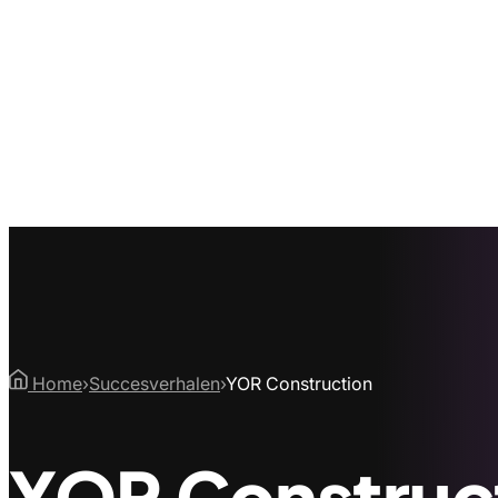
Home
›
Succesverhalen
›
YOR Construction
YOR Construc