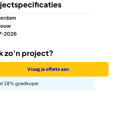
jectspecificaties
terdam
bouw
7-2026
 zo'n project?
Vraag je offerte aan
el 28% goedkoper