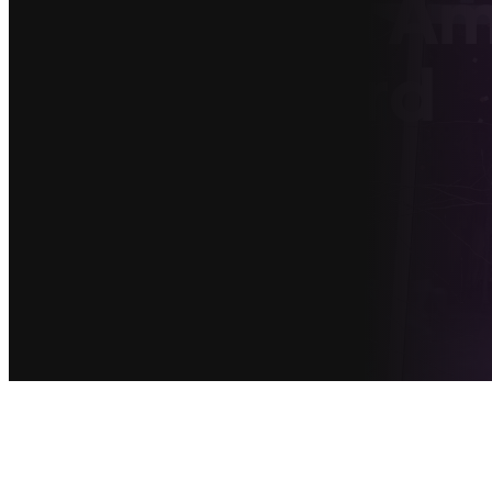
Uitbouw in A
gerealiseerd
Betrouwbare vakspecialisten
Vergelijk gratis offertes
Onafhankelijk advies