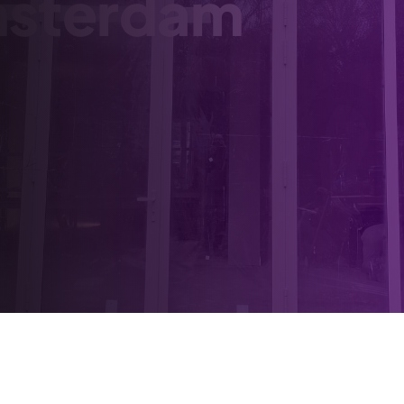
msterdam