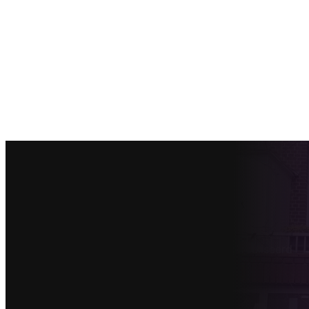
Home
›
Projecten
›
Uitbouw in Amsterdam gerealiseerd