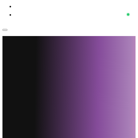
Voor bedrijven
Klantenservice
Home
›
Projecten
›
Glas vervangen trapopgang en zolder
Glas vervangen
trapopgang en zolder