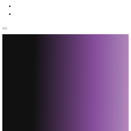
Voor bedrijven
Klantenservice
Home
›
Projecten
›
Glas vervangen door dubbel glas
Rotterdam
Glas vervangen door
dubbel glas
Rotterdam