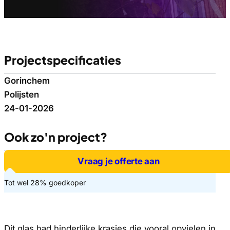
Projectspecificaties
Gorinchem
Polijsten
24-01-2026
Ook zo'n project?
Vraag je offerte aan
Tot wel 28% goedkoper
Dit glas had hinderlijke krasjes die vooral opvielen in