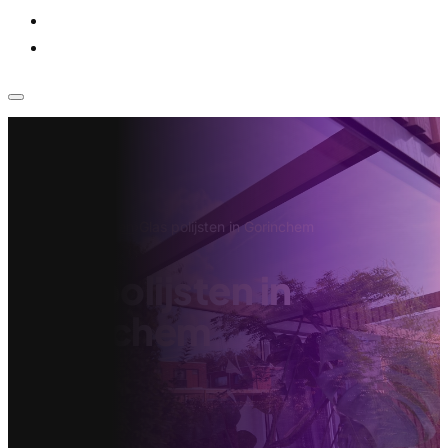
Voor bedrijven
Klantenservice
Home
›
Projecten
›
Glas polijsten in Gorinchem
Glas polijsten in
Gorinchem