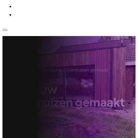
Voor bedrijven
Klantenservice
Home
›
Projecten
›
Aanbouw Zevenhuizen gemaakt
Aanbouw
Zevenhuizen gemaakt