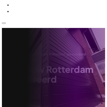
Voor bedrijven
Klantenservice
Home
›
Projecten
›
Aanbouw Rotterdam gerealiseerd
Aanbouw Rotterdam
gerealiseerd