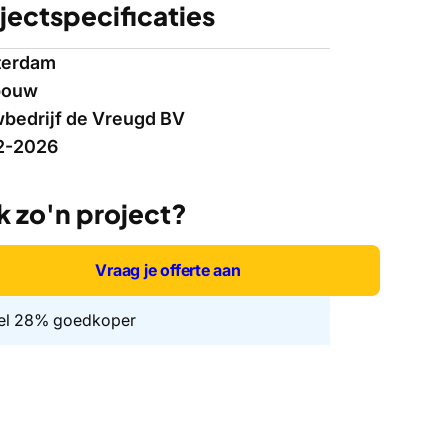
jectspecificaties
terdam
bouw
bedrijf de Vreugd BV
2-2026
 zo'n project?
Vraag je offerte aan
el 28% goedkoper