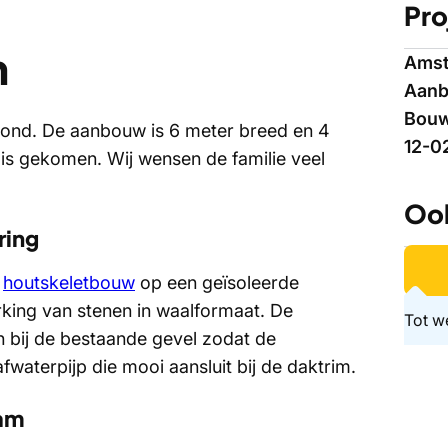
Pro
m
Ams
Aan
Bouw
nd. De aanbouw is 6 meter breed en 4
12-0
s gekomen. Wij wensen de familie veel
Ook
ring
n
houtskeletbouw
op een geïsoleerde
king van stenen in waalformaat. De
Tot w
n bij de bestaande gevel zodat de
waterpijp die mooi aansluit bij de daktrim.
dam