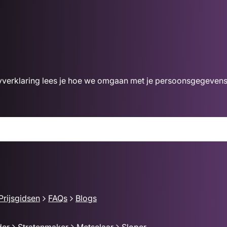
acyverklaring lees je hoe we omgaan met je persoonsgegevens
Prijsgidsen
FAQs
Blogs
der
Stratenmaker
Metselaar
Sloper