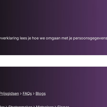
acyverklaring lees je hoe we omgaan met je persoonsgegevens
Prijsgidsen
FAQs
Blogs
der
Stratenmaker
Metselaar
Sloper