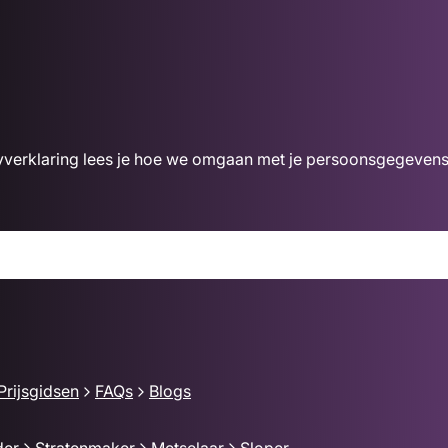
acyverklaring lees je hoe we omgaan met je persoonsgegevens
Prijsgidsen
FAQs
Blogs
der
Stratenmaker
Metselaar
Sloper