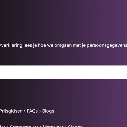
acyverklaring lees je hoe we omgaan met je persoonsgegevens
Prijsgidsen
FAQs
Blogs
der
Stratenmaker
Metselaar
Sloper