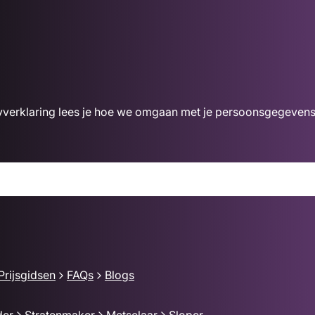
acyverklaring lees je hoe we omgaan met je persoonsgegevens
Prijsgidsen
FAQs
Blogs
der
Stratenmaker
Metselaar
Sloper