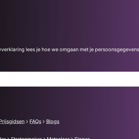
acyverklaring lees je hoe we omgaan met je persoonsgegevens
Prijsgidsen
FAQs
Blogs
der
Stratenmaker
Metselaar
Sloper