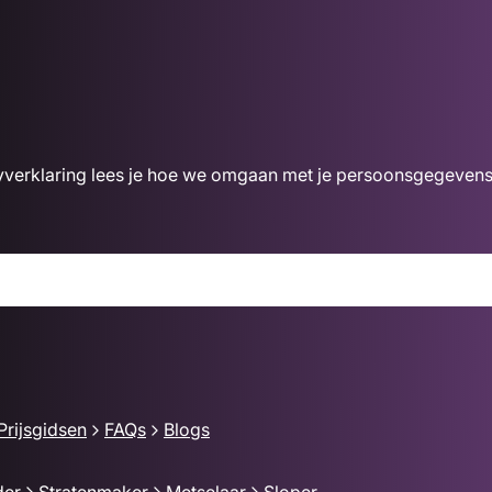
acyverklaring lees je hoe we omgaan met je persoonsgegevens
Prijsgidsen
FAQs
Blogs
der
Stratenmaker
Metselaar
Sloper