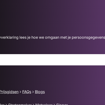
acyverklaring lees je hoe we omgaan met je persoonsgegevens
Prijsgidsen
FAQs
Blogs
der
Stratenmaker
Metselaar
Sloper