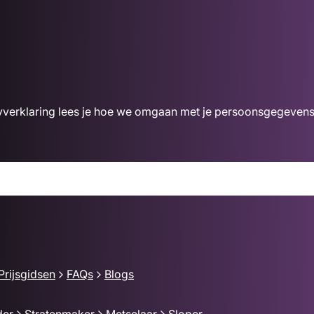
acyverklaring lees je hoe we omgaan met je persoonsgegevens
Prijsgidsen
FAQs
Blogs
der
Stratenmaker
Metselaar
Sloper