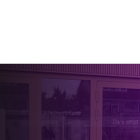
Home
›
Kozijnen offerte
Da's altijd