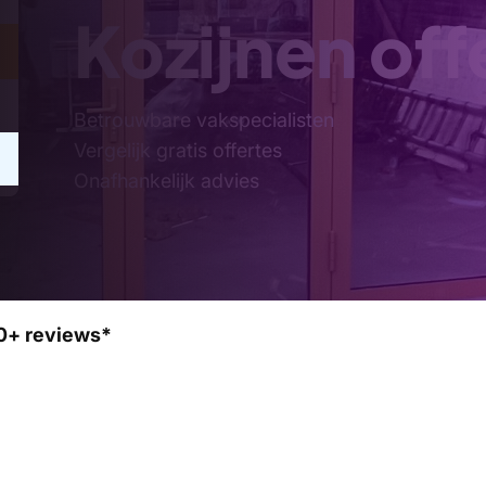
Kozijnen off
Betrouwbare vakspecialisten
Vergelijk gratis offertes
Onafhankelijk advies
0+ reviews*