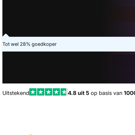
Binnen 20 seconden geregeld
Vraag je offerte aan
Laatste aanvraag - 4 minuten geleden
Tot wel 28% goedkoper
Uitstekend
4.8 uit 5
op basis van
100