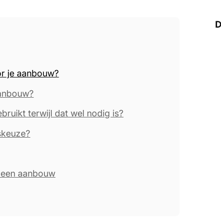
D
oor je aanbouw?
aanbouw?
bruikt terwijl dat wel nodig is?
skeuze?
j een aanbouw