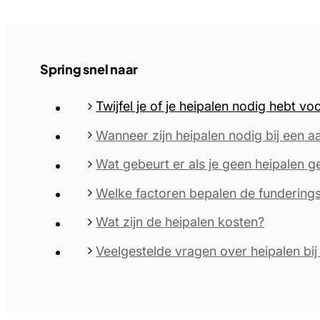
Spring snel naar
Twijfel je of je heipalen nodig hebt v
Wanneer zijn heipalen nodig bij een 
Wat gebeurt er als je geen heipalen ge
Welke factoren bepalen de fundering
Wat zijn de heipalen kosten?
Veelgestelde vragen over heipalen bi